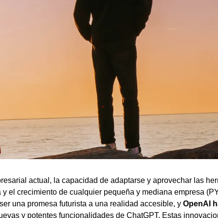
sarial actual, la capacidad de adaptarse y aprovechar las her
a y el crecimiento de cualquier pequeña y mediana empresa (PY
e ser una promesa futurista a una realidad accesible, y
OpenAI h
nuevas y potentes funcionalidades de ChatGPT. Estas innovacio