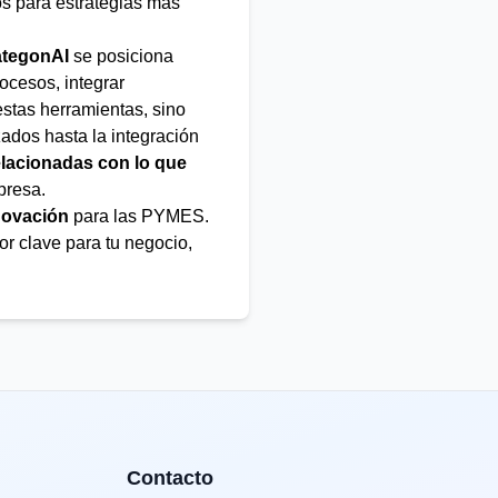
os para estrategias más
ategonAI
se posiciona
ocesos, integrar
 estas herramientas, sino
ados hasta la integración
lacionadas con lo que
presa.
nnovación
para las PYMES.
r clave para tu negocio,
Contacto