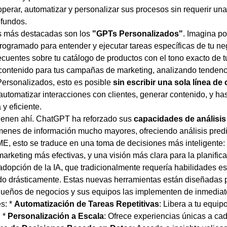
ar, automatizar y personalizar sus procesos sin requerir una
ofundos.
s más destacadas son los
"GPTs Personalizados"
. Imagina po
programado para entender y ejecutar tareas específicas de tu n
cuentes sobre tu catálogo de productos con el tono exacto de 
contenido para tus campañas de marketing, analizando tendenc
ersonalizados, esto es posible
sin escribir una sola línea de
omatizar interacciones con clientes, generar contenido, y has
y eficiente.
tienen ahí. ChatGPT ha reforzado sus
capacidades de análisis
úmenes de información mucho mayores, ofreciendo análisis pre
, esto se traduce en una toma de decisiones más inteligente:
rketing más efectivas, y una visión más clara para la planifica
 adopción de la IA, que tradicionalmente requería habilidades e
cido drásticamente. Estas nuevas herramientas están diseñadas 
dueños de negocios y sus equipos las implementen de inmediat
s: *
Automatización de Tareas Repetitivas
: Libera a tu equi
. *
Personalización a Escala
: Ofrece experiencias únicas a ca