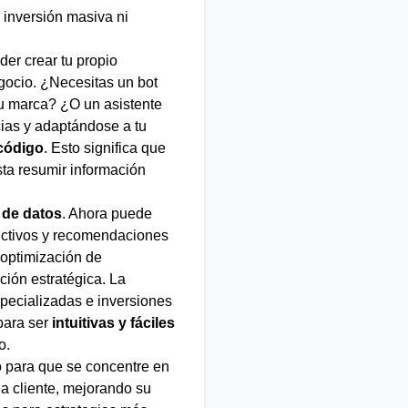
 inversión masiva ni
der crear tu propio
egocio. ¿Necesitas un bot
tu marca? ¿O un asistente
ias y adaptándose a tu
 código
. Esto significa que
ta resumir información
 de datos
. Ahora puede
dictivos y recomendaciones
 optimización de
ción estratégica. La
specializadas e inversiones
para ser
intuitivas y fáciles
o.
po para que se concentre en
da cliente, mejorando su